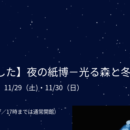
した】夜の紙博－光る森と
、11/29（土)・11/30（日）
前まで／17時までは通常開館）