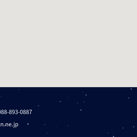
088-893-0887
n.ne.jp