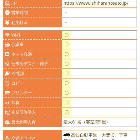
HP
https://www.ishiharanosato.jp/
営業時間
－
－
利用料金
Wi-Fi
〇
会議室
〇
ネット会議
〇
仕事用デスク・椅子
〇
PC電源
〇
コピー
〇
プリンター
〇
飲食
〇
企業研修受入
〇
最大61名（客室6部屋）
最大利用人数
高知自動車道「大豊IC」下車
交通アクセス