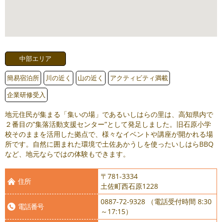
中部エリア
簡易宿泊所
川の近く
山の近く
アクティビティ満載
企業研修受入
地元住民が集まる「集いの場」であるいしはらの里は、高知県内で
２番目の”集落活動支援センター”として発足しました。旧石原小学
校そのままを活用した拠点で、様々なイベントや講座が開かれる場
所です。自然に囲まれた環境で土佐あかうしを使ったいしはらBBQ
など、地元ならではの体験もできます。
〒781-3334
住所
土佐町西石原1228
0887-72-9328 （電話受付時間 8:30
電話番号
～17:15）