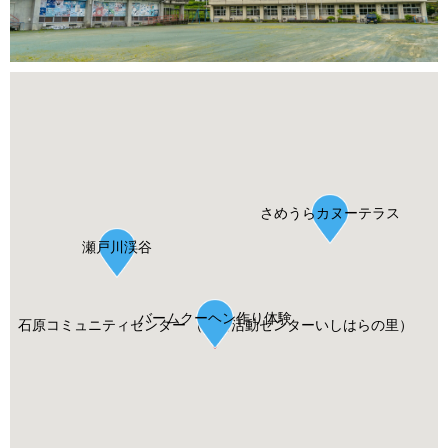
さめうらカヌーテラス
瀬戸川渓谷
バームクーヘン作り体験
石原コミュニティセンター （集落活動センターいしはらの里）