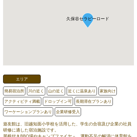
久保谷セラピーロード
エリア
簡易宿泊所
川の近く
山の近く
近くに温泉あり
家族向け
アクティビティ満載
ドロップイン可
長期滞在プランあり
ワーケーションプランあり
企業研修受入
遊友館は、旧越知面小学校を活用した、学生の合宿及び企業の社員
研修に適した宿泊施設です。
屋根付きBBQ場やキャンプファイヤ－、運動不足の解消に体育館を