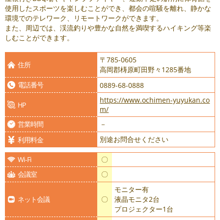
使用したスポーツを楽しむことができ、都会の喧騒を離れ、静かな
環境でのテレワーク、リモートワークができます。
​また、周辺では、渓流釣りや豊かな自然を満喫するハイキング等楽
しむことができます。
〒785-0605
住所
高岡郡梼原町田野々1285番地
電話番号
0889-68-0888
https://www.ochimen-yuyukan.co
HP
m/
営業時間
－
別途お問合せください
利用料金
Wi-Fi
〇
会議室
〇
モニター有
ネット会議
〇
液晶モニタ2台
プロジェクター1台