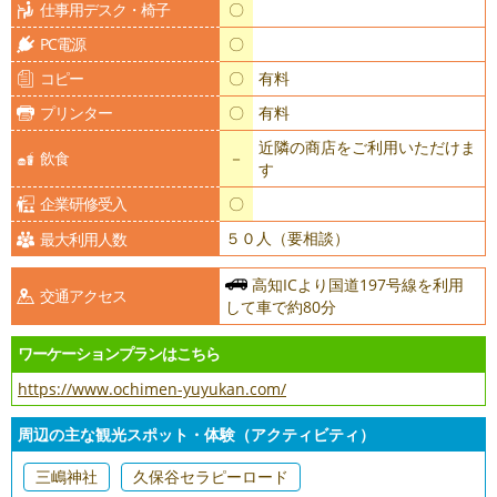
仕事用デスク・椅子
〇
PC電源
〇
コピー
〇
有料
プリンター
〇
有料
近隣の商店をご利用いただけま
飲食
－
す
企業研修受入
〇
５０人（要相談）
最大利用人数
高知ICより国道197号線を利用
交通アクセス
して車で約80分
ワーケーションプランはこちら
https://www.ochimen-yuyukan.com/
周辺の主な観光スポット・体験（アクティビティ）
三嶋神社
久保谷セラピーロード