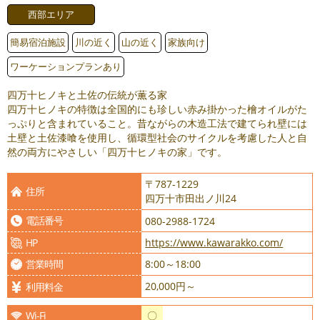
西部エリア
簡易宿泊施設
川の近く
山の近く
家族向け
ワーケーションプランあり
四万十ヒノキと土佐の伝統が薫る家
四万十ヒノキの特徴は全国的にも珍しい赤み掛かった檜オイルがた
っぷりと含まれていること。昔ながらの木造工法で建てられ壁には
土壁と土佐漆喰を使用し、循環型社会のサイクルを考慮した人と自
然の両方にやさしい「四万十ヒノキの家」です。
〒787-1229
住所
四万十市田出ノ川24
電話番号
080-2988-1724
HP
https://www.kawarakko.com/
営業時間
8:00～18:00
20,000円～
利用料金
Wi-Fi
〇