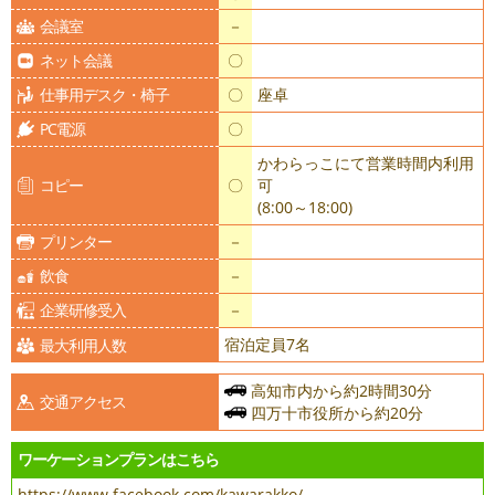
会議室
－
ネット会議
〇
仕事用デスク・椅子
〇
座卓
PC電源
〇
かわらっこにて営業時間内利用
コピー
〇
可
(8:00～18:00)
プリンター
－
飲食
－
企業研修受入
－
宿泊定員7名
最大利用人数
高知市内から約2時間30分
交通アクセス
四万十市役所から約20分
ワーケーションプランはこちら
https://www.facebook.com/kawarakko/