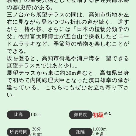
の墓(史跡)がある。
三ノ台から展望テラスの間は、高知市街地を左
右に見ながら登るつづら折れの道が続く。 道す
がら、椿や桜、さらには「日本の植物分類学の
父」牧野富太郎博士が五台山で採取したビロー
ドムラサキなど、季節毎の植物を楽しむことが
できる。
坂を登ると、高知市街地や浦戸湾を一望できる
展望テラスまではあと少し。
展望テラスから東に約30m進むと、高知県出身
で初めて内閣総理大臣となった濱口雄幸の像が
建っている。 こちらにもぜひお立ち寄り下さ
い。
※１
初級
比高
135m
難易度
30分
1,000m
所要時間
距離
(片道)
(片道)