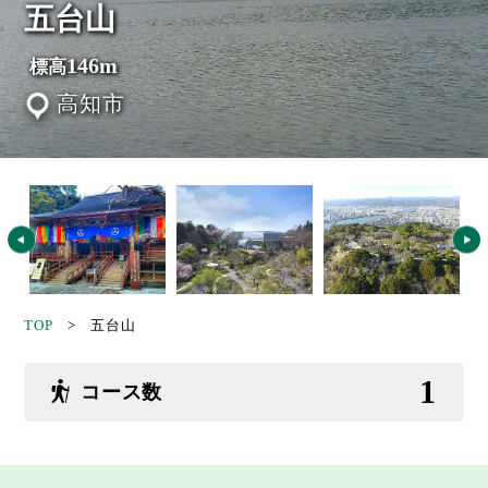
五台山
146m
標高
高知市
TOP
> 五台山
1
コース数