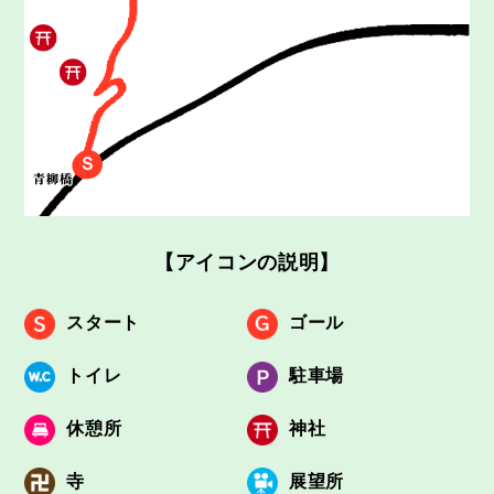
Ｓ
【アイコンの説明】
スタート
ゴール
トイレ
駐車場
休憩所
神社
寺
展望所