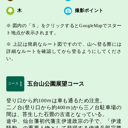
木
撮影ポイント
※ 図内の「Ｓ」をクリックするとGoogleMapでスター
ト地点が表示されます。
※ 上記は簡易なルート図ですので、山へ登る際には
詳細なルートを確認してから登るようにしてくださ
い。
1
五台山公園展望コース
コース
登り口から約100ｍは車も通るため注意。
二ノ台(登り口から約400ｍ)から三ノ台駐車場の
間は、苔生した石畳の古道となっている。
途中、仙台藩初代藩主伊達政宗の子で、「伊達
騒動」の重要人物として登場する伊達兵部宗勝