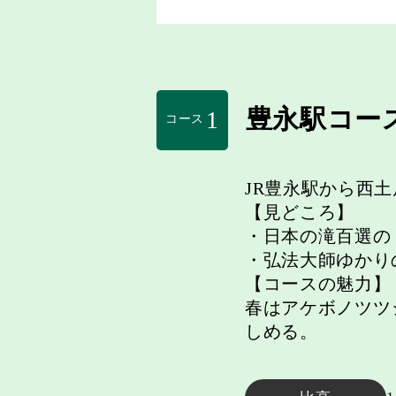
豊永駅コー
1
コース
JR豊永駅から西
【見どころ】
・日本の滝百選の
・弘法大師ゆかり
【コースの魅力】
春はアケボノツツ
しめる。