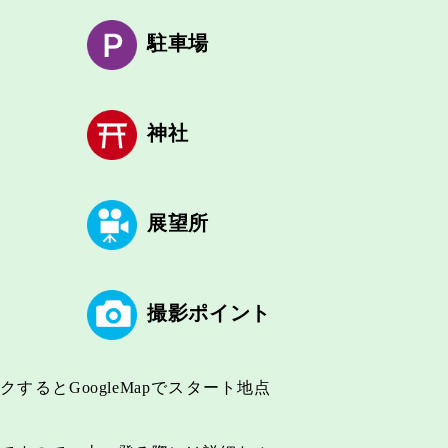
駐車場
神社
展望所
撮影ポイント
するとGoogleMapでスタート地点