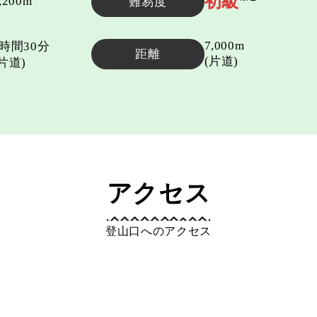
初級
,200m
難易度
7,000m
3時間30分
距離
(片道)
(片道)
アクセス
登山口へのアクセス