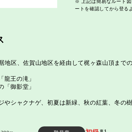
※ 上記は簡易なルート
ートを確認してから登る
ス
土居地区、佐賀山地区を経由して梶ヶ森山頂まで
「龍王の滝」
の「御影堂」
ジやシャクナゲ、初夏は新緑、秋の紅葉、冬の
※１