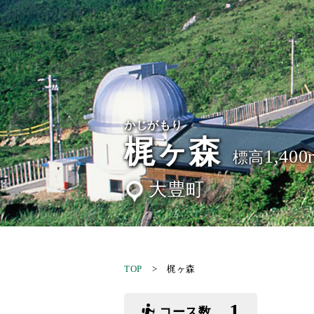
かじがもり
梶ヶ森
1,400
標高
大豊町
TOP
> 梶ヶ森
1
コース数