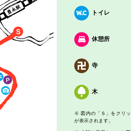
トイレ
Ｓ
休憩所
寺
木
※ 図内の「Ｓ」をクリック
が表示されます。