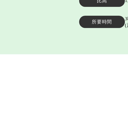
1
比高
所要時間