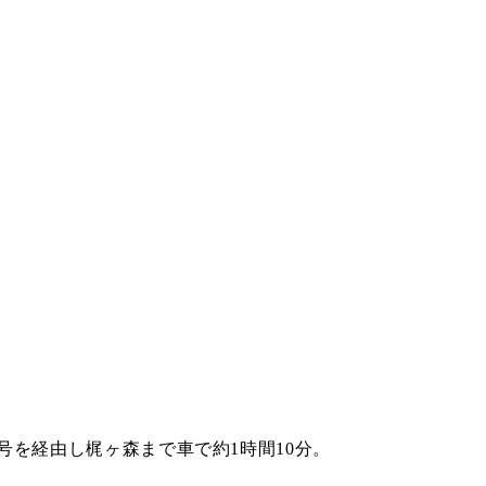
39号を経由し梶ヶ森まで車で約1時間10分。