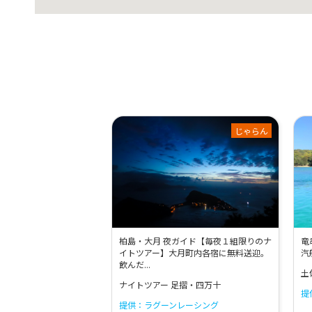
じゃらん
柏島・大月 夜ガイド【毎夜１組限りのナ
竜
イトツアー】大月町内各宿に無料送迎。
汽
飲んだ...
土
ナイトツアー 足摺・四万十
提
提供：ラグーンレーシング