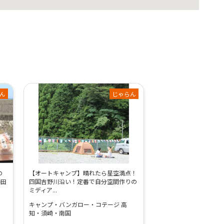
ん
じゃらん
の
【オートキャンプ】晴れたら星空満点！
宗田
四国吉野川沿い！定番で自分空間作りの
ミディア...
キャンプ・バンガロー・コテージ 高
知・須崎・南国