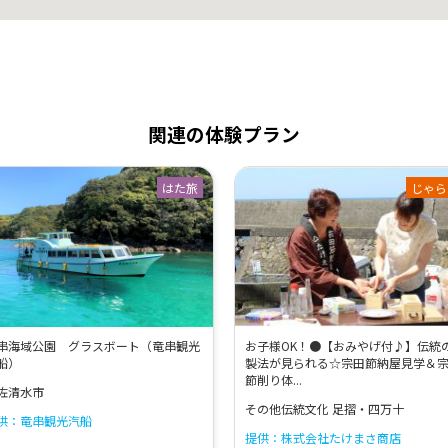
関連の体験プラン
はた旅
じゃら
串海域公園 グラスボート（竜串観光
お子様OK！●【おみやげ付♪】伝統
船）
製法が見られる☆宗田節納屋見学＆
節削り体...
佐清水市
その他伝統文化 足摺・四万十
供：竜串観光汽船
提供：株式会社たけまさ商店