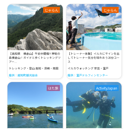
じゃらん
じゃらん
【高知県 横倉山】午前中開催!! 神秘の
【トレーナー体験】イルカにサインを出
森横倉山！ガイドと歩くトレッキングツ
してトレーナー気分を味わおう20分コー
アー...
ス
トレッキング・登山 高知・須崎・南国
イルカウォッチング 安芸・室戸
提供：越知町観光協会
提供：室戸ドルフィンセンター
はた旅
ActivityJapan