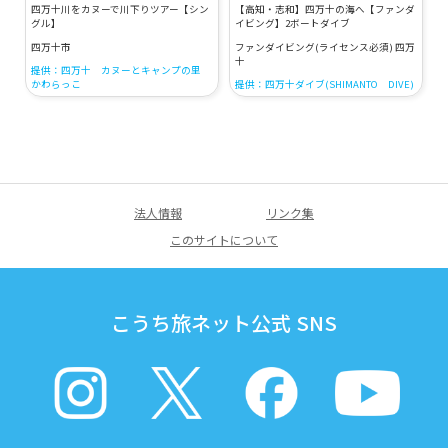
四万十川をカヌーで川下りツアー【シン
【高知・志和】四万十の海へ【ファンダ
グル】
イビング】2ボートダイブ
四万十市
ファンダイビング(ライセンス必須) 四万
十
提供：四万十 カヌーとキャンプの里
かわらっこ
提供：四万十ダイブ(SHIMANTO DIVE)
法人情報
リンク集
このサイトについて
こうち旅ネット公式 SNS