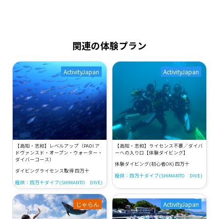
関連の体験プラン
ActivityJapan
ActivityJapan
【高知・志和】レベルアップ（PADI ア
【高知・志和】ライセンス不要／ダイバ
ドヴァンスド・オープン・ウォーター・
ーへの入り口【体験ダイビング】
ダイバーコース）
体験ダイビング(初心者OK) 四万十
ダイビングライセンス取得 四万十
提供：四万十ダイブ(SHIMANTO DIVE)
提供：四万十ダイブ(SHIMANTO DIVE)
じゃらん
ActivityJapan