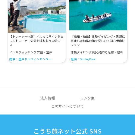
【トレーナー体験】イルカにサインを出
【高知・柏島】体験ダイビング・黒潮に
してトレーナー気分を味わおう20分コー
恵まれた柏島の海を楽しむ！初心者向け
ス
プラン
イルカウォッチング 安芸・室戸
体験ダイビング(初心者OK) 足摺・宿毛
提供：室戸ドルフィンセンター
提供：SmileyDive
法人情報
リンク集
このサイトについて
こうち旅ネット公式 SNS