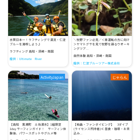
水質日本一！ラフティングで清流・仁淀
＼牧野ファン必見／＜車運転の方に向け
ブルーを満喫しよう♪
＞ヤマトグサを見て牧野を語るウオーキ
ングツア...
ラフティング 高知・須崎・南国
自然体験 高知・須崎・南国
提供：Ultimate River
提供：仁淀ブルーツアー株式会社
ActivityJapan
じゃらん
【高知 黒潮町 土佐清水】1組限定
【柏島・ファンダイビング】 3ダイブ
1day サーフィンガイド！ サーフィン体
(ライセンス所持者)≪ 昼食・珈琲・お茶
験後、パワースポットやグルメ等
込み...