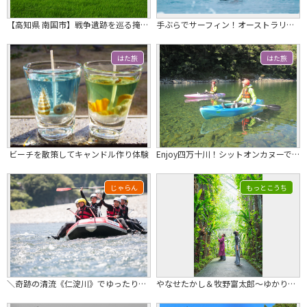
【高知県 南国市】戦争遺跡を巡る掩体（えんたい）ガイドコース
手ぶらでサーフィン！オーストラリア人Bruceのサーフィンスクール
はた旅
はた旅
ビーチを散策してキャンドル作り体験
Enjoy四万十川！シットオンカヌーで川下り【半日コース】
じゃらん
もっとこうち
＼奇跡の清流《仁淀川》でゆったりラフティング体験／クラウドスパ入浴サービス付♪
やなせたかし＆牧野富太郎～ゆかりの地を巡る～ （こうち旅広場または高知市中心部宿泊施設発→高知龍馬空港着）★2027/3/31発まで★