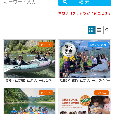
検索
体験プログラムの安全管理とは？
じゃらん
ActivityJapan
【高知・仁淀川】仁淀ブルーに１番近い場所で２人乗りカヤック体験。にこ淵まで35分...
『1日1組限定』仁淀ブループライベートビーチ貸切★マリンアクティビティ体験＆昼食ＢＢＱ★
じゃらん
じゃらん