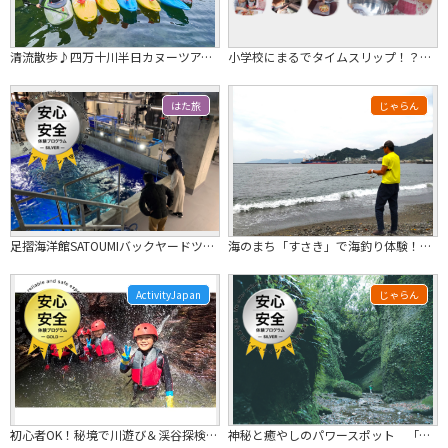
清流散歩♪四万十川半日カヌーツアー【午前】ツアー写真無料ダウンロード 開催期間：...
小学校にまるでタイムスリップ！？旧校舎で本格石窯を使ったピザ焼き体験★ ≪ファミ...
はた旅
じゃらん
足摺海洋館SATOUMIバックヤードツアー
海のまち「すさき」で海釣り体験！釣り竿・リール・仕掛け貸出。釣った魚も美味しく食...
ActivityJapan
じゃらん
初心者OK！秘境で川遊び＆渓谷探検♪ミニシャワークライミング【吉野川・高知】大豊ICから約15分｜グループ・カップル・お一人様
神秘と癒やしのパワースポット 「伊尾木洞」ガイドツアー（60分通常コース）～20...