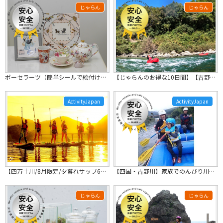
じゃらん
じゃらん
ポーセラーツ（簡単シールで絵付け体験）大人気！！
【じゃらんのお得な10日間】【吉野川1日】SUP・パックラフト川下り｜初心者OK...
ActivityJapan
ActivityJapan
【四万十川/8月限定/夕暮れサップ60分】17:30スタート！
【四国・吉野川】家族でのんびり川くだり♪写真データ付き！ラフティングファミリーコース
じゃらん
じゃらん