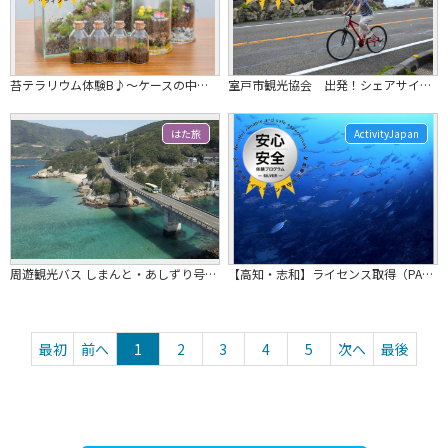
苔テラリウム体験B♪～ケースの中に自分だけのオリジナル空間を作り上げよう！～
室戸市観光協会 出発！シェアサイクル
はた旅
ActivityJapan
周遊観光バス しまんと・あしずり号 宿泊２日間コース（四万十・足摺ぐるっと一周コース）
【高知・志和】ライセンス取得（PADI オープン・ウォーター・ダイバーコース）
最初
前へ
1
2
3
4
5
次へ
最後