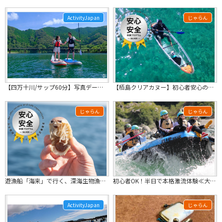
ActivityJapan
じゃらん
【四万十川/サップ60分】写真データ無料！おてがるコースは初めてでも大丈夫♪ワンちゃんも♪
【栢島クリアカヌー】初心者安心のガイド付き３時間＼濡れなくても手が届きそうな距離...
じゃらん
じゃらん
遊漁船「海来」で行く、深海生物漁業体験！！【お子様も安心！】
初心者OK！半日で本格激流体験≪大歩危ラフティング半日ツアー≫ 半日で本格激流！...
ActivityJapan
じゃらん