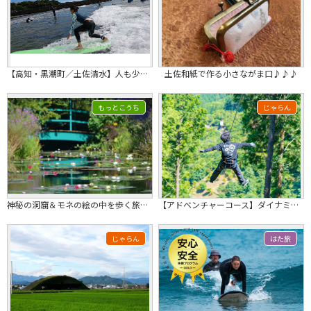
【高知・黒潮町／土佐清水】人も少ない綺麗な海で半日！初心者対象！サーフィンスクール体験！
土佐和紙で作る小さながま口♪♪♪
もっとこうち
じゃらん
神秘の洞窟＆モネの絵の中を歩く旅★2027/3/31出発まで★
【アドベンチャーコース】ダイナミックでスリリングな本格樹上体験と森林浴しながら絶...
じゃらん
はた旅