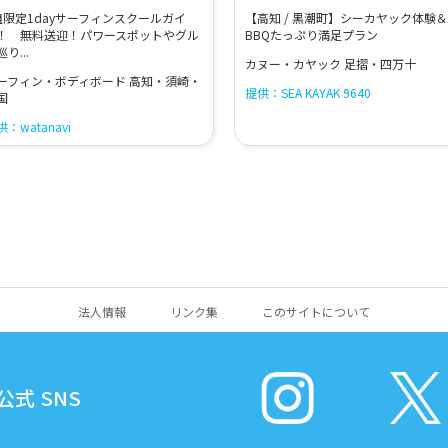
組限定1dayサーフィンスクールガイ
【高知 / 黒潮町】シーカヤック体験＆
！ 無料送迎！パワースポットやグル
BBQたっぷり満足プラン
り...
カヌー・カヤック 足摺・四万十
ーフィン・ボディボード 高知・須崎・
提供：SEA KAYAK 9640
国
：watanavi
法人情報
リンク集
このサイトについて
式 SNS