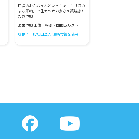
田舎のおんちゃんといっしょに！「海の
まち須崎」で生カツオの捌き＆藁焼きた
たき体験
漁業体験 土佐・横浪・四国カルスト
提供：一般社団法人 須崎市観光協会