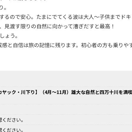
り。
するので安心。たまにでてくる波は大人～子供までドキ
、見渡す限りの自然に向かって漕ぎだすと最高！
しょう。
成感と自信は旅の記憶に残ります。初心者の方も乗りや
ヤック・川下り】（4月～11月）雄大な自然と四万十川を満喫！
認ください。
認ください。