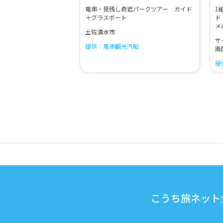
竜串・見残し奇岩パークツアー ガイド
1
＋グラスボート
ド
メ巡
土佐清水市
サ
提供：竜串観光汽船
南
提供
こうち旅ネット公