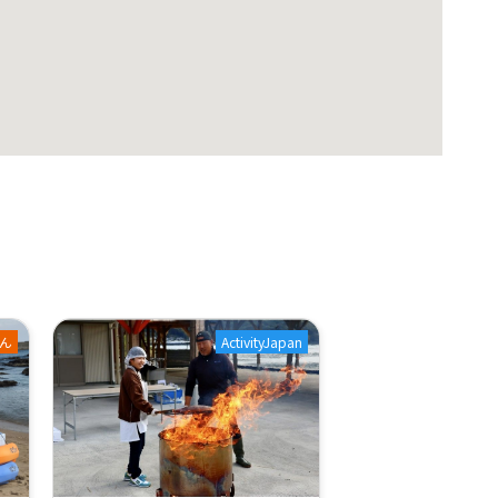
ん
ActivityJapan