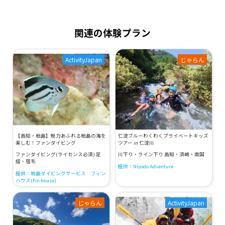
関連の体験プラン
ActivityJapan
じゃらん
【高知・柏島】魅力あふれる柏島の海を
仁淀ブルーわくわくプライベートキッズ
楽しむ！ファンダイビング
ツアー in 仁淀川
ファンダイビング(ライセンス必須) 足
川下り・ライン下り 高知・須崎・南国
摺・宿毛
提供：Niyodo Adventure
提供：柏島ダイビングサービス フィン
ハウス(Fin house)
じゃらん
ActivityJapan