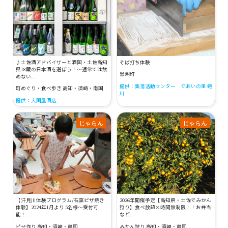
♪土佐酒アドバイザーと酒国・土佐高知
そば打ち体験
県18蔵の日本酒を選ぼう！～通常では飲
黒潮町
めない...
提供：集落活動センター であいの里 蜷
町めぐり・食べ歩き 高知・須崎・南国
川
提供：大国屋酒店
じゃらん
じゃらん
【汗見川体験プログラム/石窯ピザ焼き
2026年開催予定【高知県・土佐でみかん
体験】2024年1月より 5名様～受付可
狩り】食べ放題×時間無制限！！お弁当
能！...
など...
ピザ作り 高知・須崎・南国
みかん狩り 高知・須崎・南国