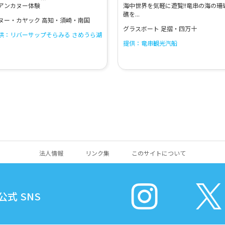
アンカヌー体験
海中世界を気軽に遊覧!!竜串の海の珊
礁を...
ヌー・カヤック 高知・須崎・南国
グラスボート 足摺・四万十
供：リバーサップそらみる さめうら湖
提供：竜串観光汽船
法人情報
リンク集
このサイトについて
式 SNS