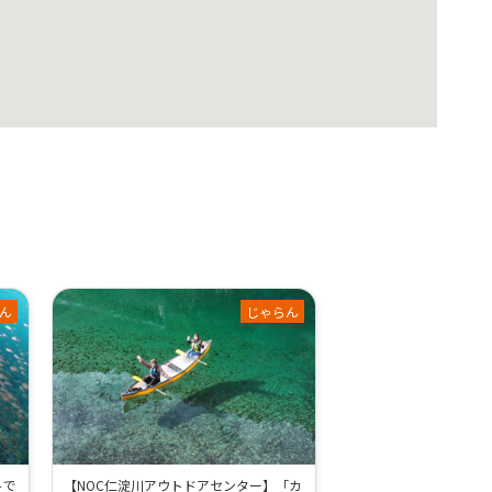
ん
じゃらん
トで
【NOC仁淀川アウトドアセンター】「カ