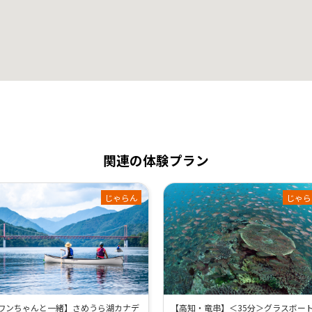
関連の体験プラン
じゃらん
じゃら
ワンちゃんと一緒】さめうら湖カナデ
【高知・竜串】＜35分＞グラスボー