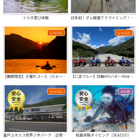
イカダ遊び体験
日本初！ダム壁面でクライミング！横瀬川ダムクライミングウォール
じゃらん
じゃらん
【期間限定】夕暮れコース（カヌー）｜水上ドリンク付き・四万十川の黄金タイム
【仁淀ブルー】四輪ATVバギー90分ツアー｜ツアー中の写真付き！公道や河原をワイ...
じゃらん
はた旅
室戸ユネスコ世界ジオパーク 出発！シェアサイクル
柏島体験ダイビング（SEAZOO）