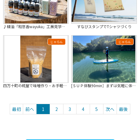
♪精油「和悠香wayuka」工房見学ツアー＆エッセンシャルオイル約１００種試香体...
すなびスタンプでTシャツづくり
じゃらん
じゃらん
四万十町の糀屋で味噌作り・お手軽体験（1㎏）コース
[ＳＵＰ体験90min］まずは気軽に体験！！ 【仁淀川でのＳＵＰ体験プラン】初心...
最初
前へ
1
2
3
4
5
次へ
最後