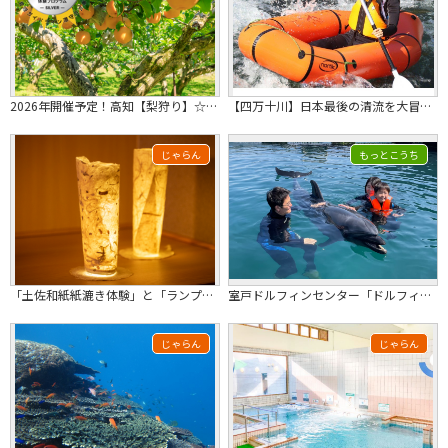
2026年開催予定！高知【梨狩り】☆食べ放題・時間無制限☆大自然に囲まれながらピ...
【四万十川】日本最後の清流を大冒険！パックラフティングツアー
じゃらん
もっとこうち
「土佐和紙紙漉き体験」と「ランプシェード」づくり体験～自分で漉いた和紙でオリジナ...
室戸ドルフィンセンター「ドルフィンスイムコース」タクシープラン★2027/3/31発まで★
じゃらん
じゃらん