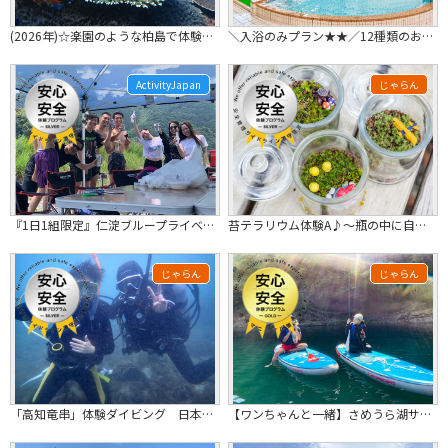
(2026年)☆楽園のような柏島で体験ダイビング!☆【高知県】少人数制なのでしっ...
＼入浴のみプラン★★／12種類のお風呂に癒されよう！【「高知IC」からすぐ！】
ActivityJapan
じゃらん
『1日1組限定』仁淀ブループライベートビーチ貸切★マリンアクティビティ体験＆昼食ＢＢＱ★
苔テラリウム体験A♪～瓶の中に自分だけのオリジナル空間を作り上げよう！～
じゃらん
じゃらん
「高知竜串」体験ダイビング 日本最大のシコロサンゴや色とりどりの魚に出会える！
【ワンちゃんと一緒】さめうら湖サップ体験