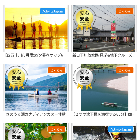
ActivityJapan
じゃらん
【四万十川/8月限定/夕暮れサップ60分】17:30スタート！
新日下川放水路 見学&地下クルーズ！
じゃらん
じゃらん
さめうら湖カナディアンカヌー体験
【２つの沈下橋を満喫する60分】四万十川を巡る屋形船（乗合）
じゃらん
ActivityJapan