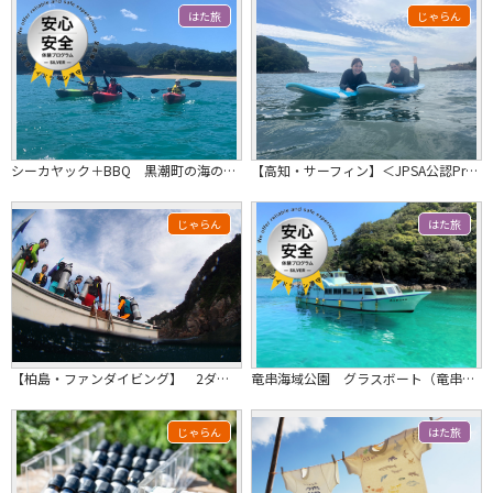
はた旅
じゃらん
シーカヤック＋BBQ 黒潮町の海の一日満喫セット
【高知・サーフィン】＜JPSA公認Proサーファー・ボディーボーダーによる指導＞...
じゃらん
はた旅
【柏島・ファンダイビング】 2ダイブ(ライセンス所持者)≪ 昼食・珈琲・お茶込み...
竜串海域公園 グラスボート（竜串観光汽船）
じゃらん
はた旅