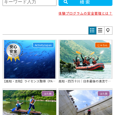
検索
体験プログラムの安全管理とは？
ActivityJapan
じゃらん
【高知・志和】ライセンス取得（PADI オープン・ウォーター・ダイバーコース）
高知・四万十川｜日本最後の清流でファミリーラフティング半日ツアー 泳げなくてもO...
はた旅
はた旅