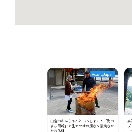
ActivityJapan
田舎のおんちゃんといっしょに！「海の
高
まち須崎」で生カツオの捌き＆藁焼きた
プ
たき体験
１～