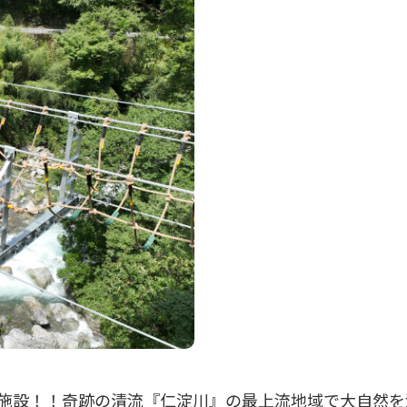
施設！！奇跡の清流『仁淀川』の最上流地域で大自然を