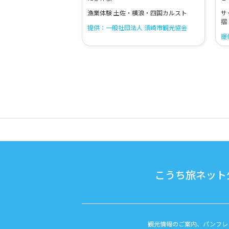
漁業体験 土佐・横浪・四国カルスト
サ
摺
提供：一般社団法人 須崎市観光協会
提
こうち旅ネット公
観光情報のご案内、パンフレ