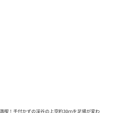
満喫！手付かずの渓谷の上空約30ｍを足場が変わ