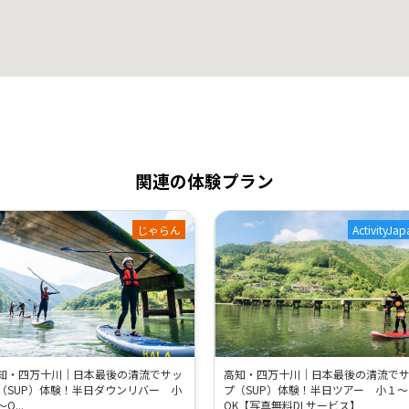
関連の体験プラン
じゃらん
ActivityJap
知・四万十川｜日本最後の清流でサッ
高知・四万十川｜日本最後の清流で
（SUP）体験！半日ダウンリバー 小
プ（SUP）体験！半日ツアー 小１～
O...
OK【写真無料DLサービス】