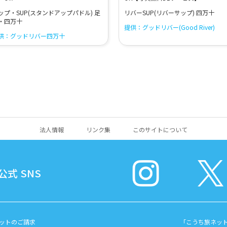
ップ・SUP(スタンドアップパドル) 足
リバーSUP(リバーサップ) 四万十
・四万十
提供：グッドリバー(Good River)
供：グッドリバー四万十
法人情報
リンク集
このサイトについて
式 SNS
ットのご請求
「こうち旅ネッ