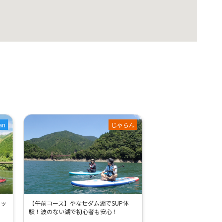
an
じゃらん
サッ
【午前コース】やなせダム湖でSUP体
験！波のない湖で初心者も安心！