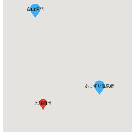
白山洞門
足摺岬
あしずり温泉郷
民宿西田