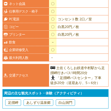
ネット会議
〇
仕事用デスク・椅子
〇
PC電源
〇
コンセント数 2口／室
コピー
〇
白黒20円／枚
プリンター
〇
白黒20円／枚
飲食
－
企業研修受入
〇
－
最大利用人数
土佐くろしお鉄道中村駅から足
摺岬行きバス1時間20分
交通アクセス
「足摺岬バスセンター」下車
徒歩20分（送迎あり、5～6分）
周辺の主な観光スポット・体験（アクティビティ）
足摺岬
あしずり温泉郷
白山洞門