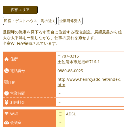
西部エリア
民宿・ゲストハウス
海の近く
企業研修受入
足摺岬の漁港を見下ろす高台に位置する宿泊施設。展望風呂から雄
大な太平洋を一望しながら、仕事の疲れを癒せます。
全室Wi-Fiが完備されています。
〒787-0315
住所
土佐清水市足摺岬716-1
電話番号
0880-88-0025
http://www.henroyado.net/index.
HP
htm
営業時間
－
－
利用料金
Wi-Fi
〇
ADSL
会議室
－