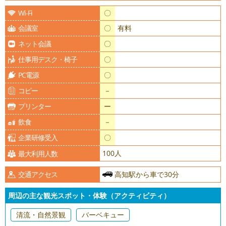
Wi-Fi
〇
会議室
〇
有料
ネット会議
〇
仕事用デスク・椅子
〇
PC電源
〇
コピー
－
プリンター
ー
飲食
－
企業研修受入
〇
100人
最大利用人数
交通アクセス
高知駅から車で30分
周辺の主な観光スポット・体験（アクティビティ）
清流・自然景観
バーベキュー