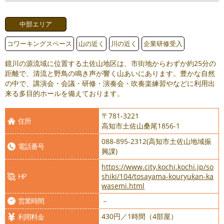
中部エリア
コワーキングスペース
山の近く
川の近く
企業研修受入
鏡川の源流域に位置する土佐山地区は、市街地からわずか約25分の
距離で、清流と野鳥の鳴き声が響く山あいにあります。豊かな自然
の中で、講演会・会議・研修・演奏会・吹奏楽練習やなどに利用出
来る多目的ホールを備えております。
〒781-3221
住所
高知市土佐山桑尾1856-1
088-895-2312(高知市土佐山地域振
電話番号
興課)
https://www.city.kochi.kochi.jp/so
HP
shiki/104/tosayama-kouryukan-ka
wasemi.html
営業時間
－
430円／1時間（4部屋）
利用料金