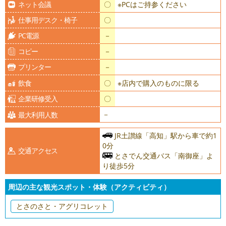
ネット会議
〇
※PCはご持参ください
仕事用デスク・椅子
〇
PC電源
－
コピー
－
プリンター
－
飲食
〇
※店内で購入のものに限る
企業研修受入
〇
－
最大利用人数
JR土讃線「高知」駅から車で約1
0分
交通アクセス
とさでん交通バス「南御座」よ
り徒歩5分
周辺の主な観光スポット・体験（アクティビティ）
とさのさと・アグリコレット