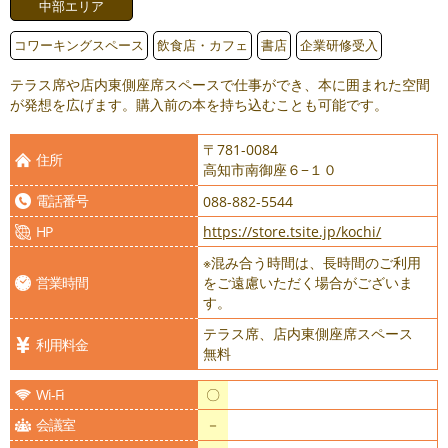
中部エリア
コワーキングスペース
飲食店・カフェ
書店
企業研修受入
テラス席や店内東側座席スペースで仕事ができ、本に囲まれた空間
が発想を広げます。購入前の本を持ち込むことも可能です。
〒781-0084
住所
高知市南御座６−１０
電話番号
088-882-5544
HP
https://store.tsite.jp/kochi/
※混み合う時間は、長時間のご利用
営業時間
をご遠慮いただく場合がございま
す。
テラス席、店内東側座席スペース
利用料金
無料
Wi-Fi
〇
会議室
－