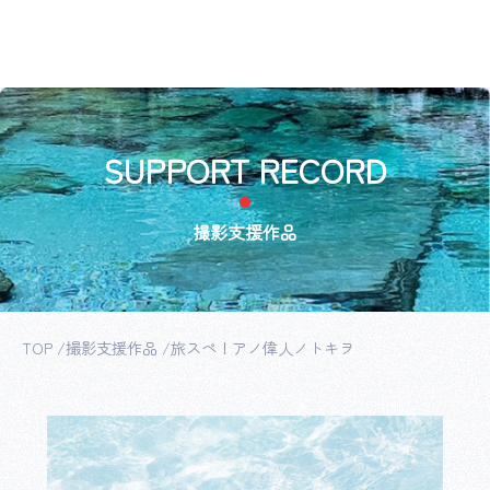
SUPPORT RECORD
撮影支援作品
TOP
撮影支援作品
旅スペ！アノ偉人ノトキヲ