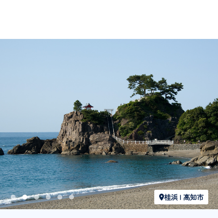
知市
UFOライン | い