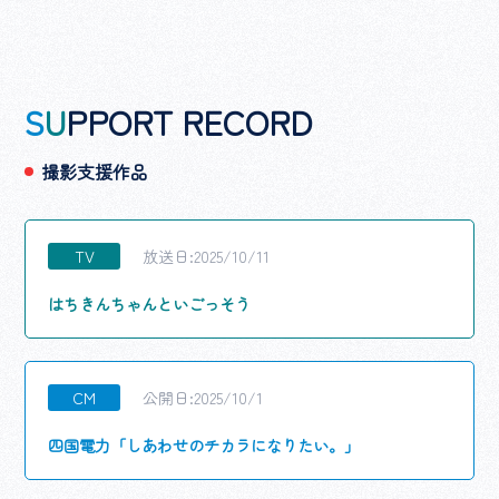
S
U
PPORT RECORD
撮影支援作品
TV
放送日:2025/10/11
はちきんちゃんといごっそう
CM
公開日:2025/10/1
四国電力「しあわせのチカラになりたい。」