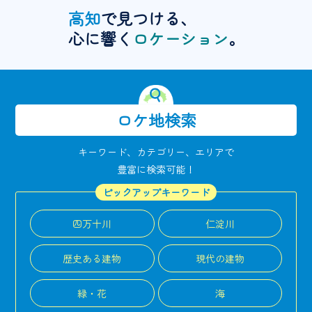
高知
で見つける、
心に響く
ロケーション
。
ロケ地検索
キーワード、カテゴリー、エリアで
豊富に検索可能！
ピックアップキーワード
四万十川
仁淀川
歴史ある建物
現代の建物
緑・花
海