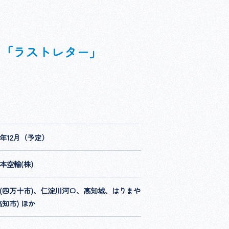
マ「ラストレター」
05年12月（予定）
本空輸(株)
(四万十市)、仁淀川河口、高知城、はりまや
高知市) ほか