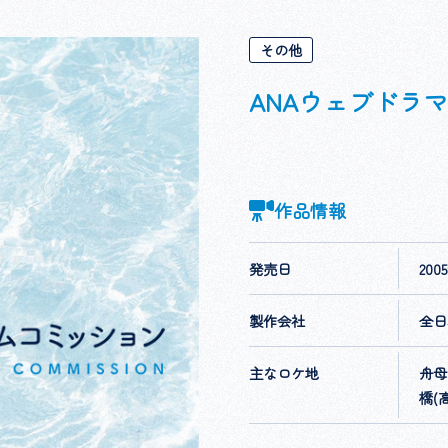
その他
ANAウェブドラ
作品情報
発売日
20
製作会社
全日
主なロケ地
舟母
橋(