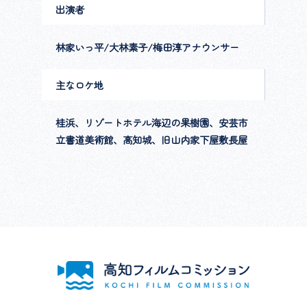
出演者
林家いっ平/大林素子/梅田淳アナウンサー
主なロケ地
桂浜、リゾートホテル海辺の果樹園、安芸市
立書道美術館、高知城、旧山内家下屋敷長屋