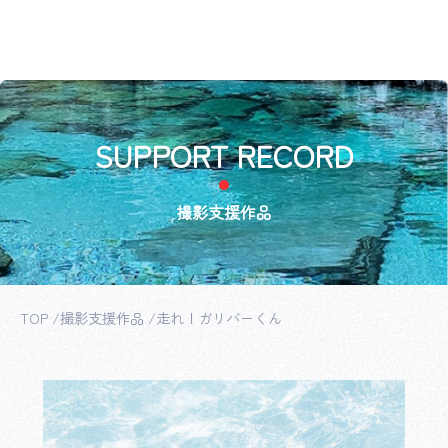
SUPPORT RECORD
撮影支援作品
TOP
撮影支援作品
走れ！ガリバーくん