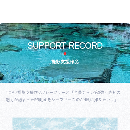
SUPPORT RECORD
撮影支援作品
TOP
撮影支援作品
シーブリーズ「＃夢チャレ第3弾～高知の
魅力が詰まったPR動画をシーブリーズのCM風に撮りたい～」