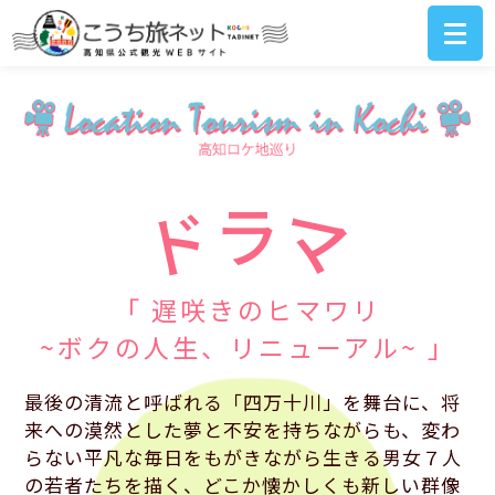
ラ
ド
マ
「 遅咲きのヒマワリ
~ボクの人生、リニューアル~ 」
最後の清流と呼ばれる「四万十川」を舞台に、将
来への漠然とした夢と不安を持ちながらも、変わ
らない平凡な毎日をもがきながら生きる男女７人
の若者たちを描く、どこか懐かしくも新しい群像