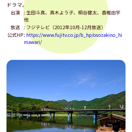
ドラマ。
出演
: 生田斗真、真木よう子、桐谷健太、香椎由宇
他
放送
: フジテレビ（2012年10月-12月放送）
公式HP
:
https://www.fujitv.co.jp/b_hp/osozakino_hi
mawari/