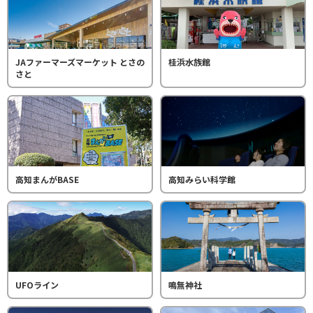
JAファーマーズマーケット とさの
桂浜水族館
さと
高知まんがBASE
高知みらい科学館
UFOライン
鳴無神社