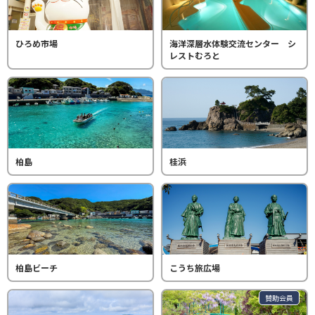
ひろめ市場
海洋深層水体験交流センター シ
レストむろと
柏島
桂浜
柏島ビーチ
こうち旅広場
賛助会員