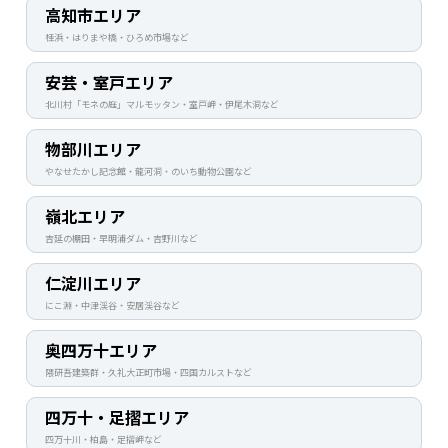
高知市エリア
桂浜・はりまや橋・ひろめ市場など
安芸・室戸エリア
北川村「モネの庭」マルモッタン・室戸岬・伊尾木洞など
物部川エリア
やなせたかし記念館・龍河洞・のいち動物公園など
嶺北エリア
吉延の棚田・早明浦ダム・吉野川など
仁淀川エリア
にこ淵・中津渓谷・安居渓谷など
奥四万十エリア
隈研吾建築群・久礼大正町市場・四国カルストなど
四万十・足摺エリア
四万十川・柏島・足摺岬など