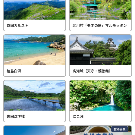
四国カルスト
北川村「モネの庭」マルモッタン
柏島白浜
高知城（天守・懐徳館）
佐田沈下橋
にこ淵
賛助会員