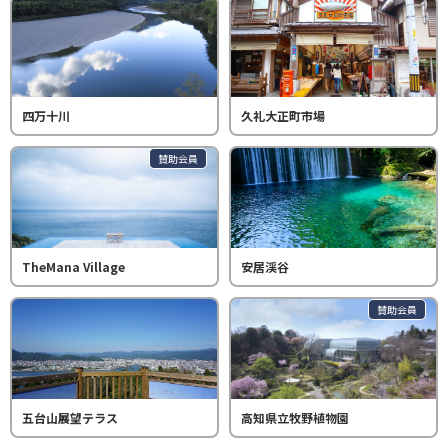
四万十川
久礼大正町市場
賛助会員
TheMana Village
安居渓谷
賛助会員
五台山展望テラス
高知県立牧野植物園