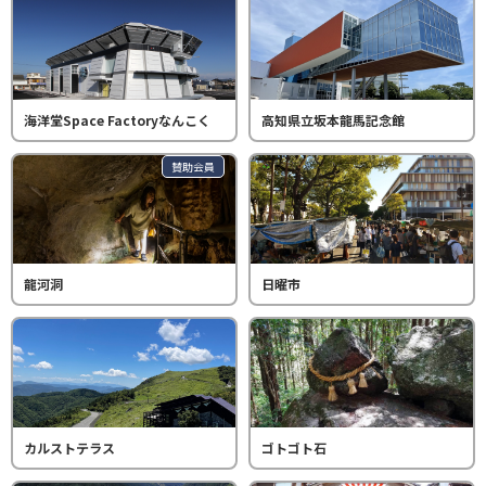
海洋堂Space Factoryなんこく
高知県立坂本龍馬記念館
賛助会員
龍河洞
日曜市
カルストテラス
ゴトゴト石