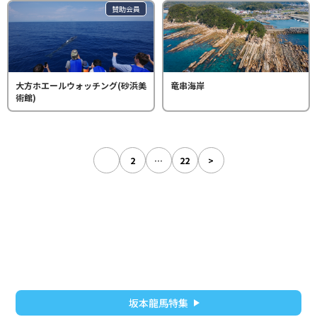
賛助会員
大方ホエールウォッチング(砂浜美
竜串海岸
術館)
1
2
…
22
>
坂本龍馬特集