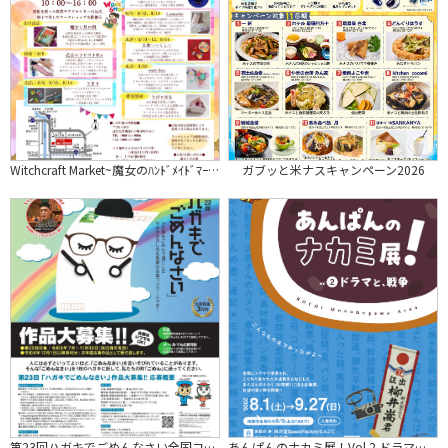
Witchcraft Market~魔女のﾊﾝﾄﾞﾒｲﾄﾞﾏｰｹｯﾄ~【いの町紙の博物館】
ガブッと米ナスキャンペーン2026
第23回ハガキでごめんなさい全国コンクール
あんぱんのナカミ展！Vol.2 ドラマと、戦争