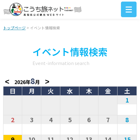
トップページ
> イベント情報検索
イベント情報検索
Event-information search
8
<
>
2026年
月
日
月
火
水
木
金
土
1
2
3
4
5
6
7
8
9
10
11
12
13
14
15