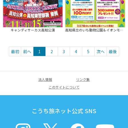
キャンディサーカス高知公演
高知県立のいち動物公園＆イオンモール高知 スペシャルコラボキャンペーン
最初
前へ
1
2
3
4
5
次へ
最後
法人情報
リンク集
このサイトについて
こうち旅ネット公式 SNS