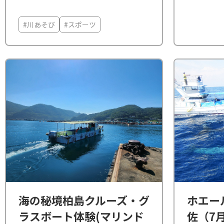
#川あそび
#スポーツ
海の秘境柏島クルーズ・グ
ホエー
ラスボート体験(マリンド
佐（7