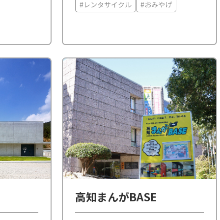
たい旅の拠点です。
。他に露天
#レンタサイクル
#おみやげ
ナ、外気浴
施設を完備
高知まんがBASE