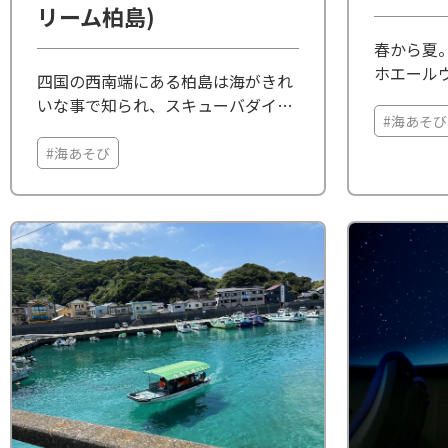
リーム柏島)
春から夏
ホエール
四国の西南端にある柏島は海がきれ
す。宇佐
いな事で知られ、スキューバダイビ
は、巨大
#海あそび
ングや釣りの絶好のポイントです。
で陽気な
海から見る白の花崗岩の海岸は異国
#海あそび
感動は、
のような雰囲気。 柏島の海に広がる
えてしま..
船長自慢のテーブルサンゴ群を見る
こ ...