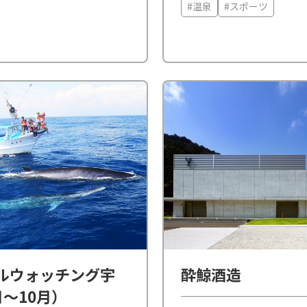
しめる健康増進施設です
#温泉
#スポーツ
風呂、フィンランドサウ
ホットタブなど本格的な
していま...
ルウォッチング宇
酔鯨酒造
月～10月）