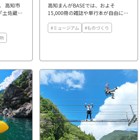
。 高知市
高知まんがBASEでは、およそ
「土佐蔵」
15,000冊の雑誌や単行本が自由に読
めるほか、プロ漫画家も愛用する画
地「桂浜」
材で描くアナログ作画と液晶タブレ
#ミュージアム
#ものづくり
本家屋の仕
ットを使ったデジタル作画が楽しめ
所
の伝統と、
ます。