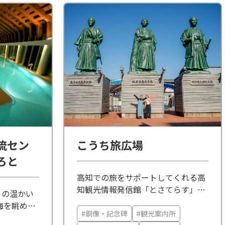
流セン
こうち旅広場
ろと
高知での旅をサポートしてくれる高
知観光情報発信館「とさてらす」、
トの温かい
人気のフォトスポット「三志士像」
海を眺めな
など、高知に着いたらまず立ち寄り
#銅像・記念碑
#観光案内所
サイズが楽