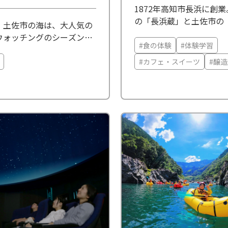
1872年高知市長浜に創業
の「長浜蔵」と土佐市の
。土佐市の海は、大人気の
があります。 【長浜蔵】 長浜蔵は、
ウォッチングのシーズンで
雄大な太平洋を望む景勝
#食の体験
#体験学習
のはるか沖合で会えるの
にほど近く、古き良き日
なニタリクジラや遊び好き
#カフェ・スイーツ
#醸造
込蔵で、歴史ある酒造り
イルカたち。彼らと出会う
たゆ...
日頃のストレスが一瞬で消
.