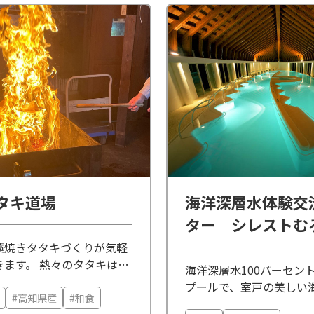
タキ道場
海洋深層水体験交
ター シレストむ
藁焼きタタキづくりが気軽
きます。 熱々のタタキは絶
海洋深層水100パーセン
！旅の思い出にいかがでし
プールで、室戸の美しい
#高知県産
#和食
がら様々なアクアエクサ