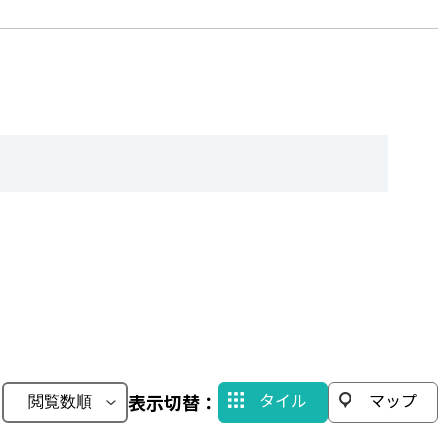
タイル
マップ
：
表示切替：