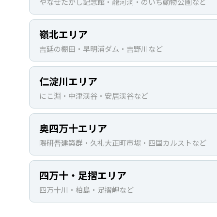
やなせたかし記念館・龍河洞・のいち動物公園など
嶺北エリア
吉延の棚田・早明浦ダム・吉野川など
仁淀川エリア
にこ淵・中津渓谷・安居渓谷など
奥四万十エリア
隈研吾建築群・久礼大正町市場・四国カルストなど
四万十・足摺エリア
四万十川・柏島・足摺岬など