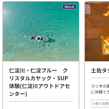
賛助会員
仁淀川・仁淀ブルー ク
土佐タ
リスタルカヤック・SUP
体験(仁淀川アウトドアセ
カツオの
に体験で
ンター)
品です！
ょうか。
#食の体験