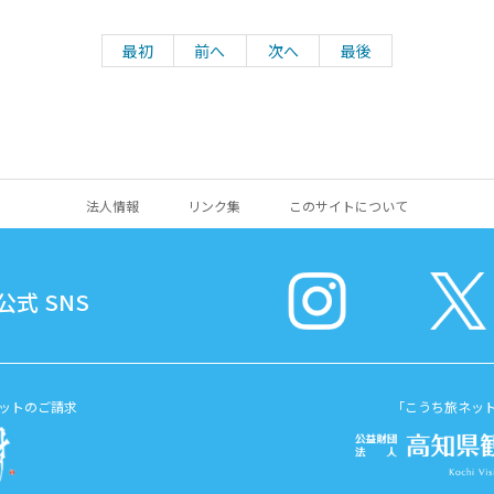
最初
前へ
次へ
最後
法人情報
リンク集
このサイトについて
式 SNS
ットのご請求
「こうち旅ネッ