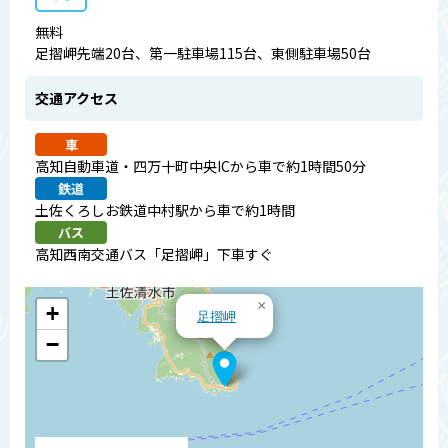
無料
足摺岬先端20台、第一駐車場115台、東側駐車場50台
交通アクセス
車
高知自動車道・四万十町中央ICから車で約1時間50分
鉄道
土佐くろしお鉄道中村駅から車で約1時間
バス
高知西南交通バス「足摺岬」下車すぐ
×
+
足摺岬
−