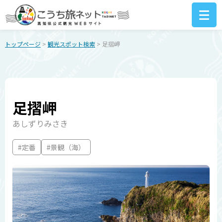
トップページ
>
観光スポット検索
> 足摺岬
足摺岬
あしずりみさき
#定番
#景観（海）