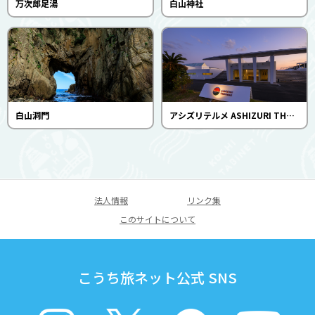
万次郎足湯
白山神社
白山洞門
アシズリテルメ ASHIZURI THERMAE
法人情報
リンク集
このサイトについて
こうち旅ネット公式 SNS