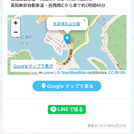
高知東部自動車道・芸西西ICから車で約1時間40分
×
+
魚梁瀬丸山公園
−
Googleマップで表示
Leaflet
|
©
OpenStreetMap
contributors,
CC-BY-SA
Google マップで見る
更新日 2025年06月20日