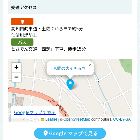
交通アクセス
車
高知自動車道・土佐ICから車で約5分
仁淀川堤防上
バス
とさでん交通「西芝」下車、徒歩15分
×
+
京間の大イチョウ
−
Googleマップで表示
Leaflet
|
©
OpenStreetMap
contributors,
CC-BY-SA
Google マップで見る