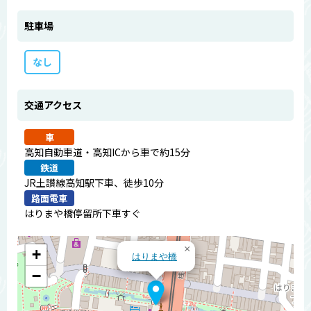
駐車場
なし
交通アクセス
車
高知自動車道・高知ICから車で約15分
鉄道
JR土讃線高知駅下車、徒歩10分
路面電車
はりまや橋停留所下車すぐ
×
+
はりまや橋
−