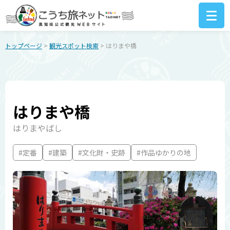
トップページ
>
観光スポット検索
> はりまや橋
はりまや橋
はりまやばし
#定番
#建築
#文化財・史跡
#作品ゆかりの地