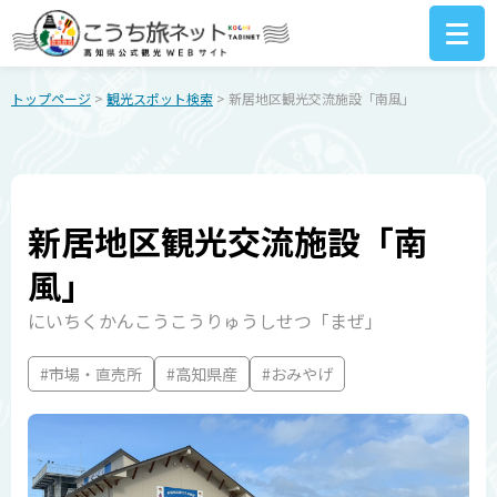
トップページ
>
観光スポット検索
> 新居地区観光交流施設「南風」
新居地区観光交流施設「南
風」
にいちくかんこうこうりゅうしせつ「まぜ」
#市場・直売所
#高知県産
#おみやげ