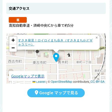
交通アクセス
車
高知自動車道・須崎中央ICから車で約5分
×
+
すさき発見！ロイロイまち歩き（すさきまちかどギ
ャラリー）
−
Googleマップで表示
Leaflet
|
©
OpenStreetMap
contributors,
CC-BY-SA
Google マップで見る