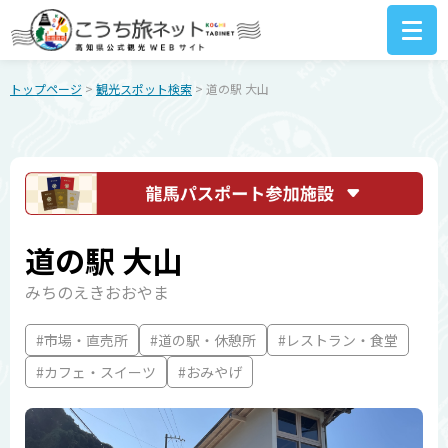
トップページ
>
観光スポット検索
> 道の駅 大山
道の駅 大山
みちのえきおおやま
#市場・直売所
#道の駅・休憩所
#レストラン・食堂
#カフェ・スイーツ
#おみやげ