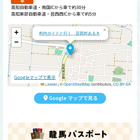
車
高知自動車道・南国ICから車で約30分
高知東部自動車道・芸西西ICから車で約5分
×
+
村内ガイドと行く 芸西村あるき
−
Googleマップで表示
Leaflet
|
©
OpenStreetMap
contributors,
CC-BY-SA
Google マップで見る