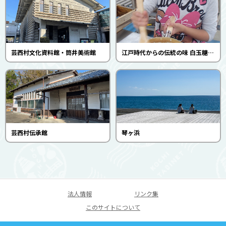
芸西村文化資料館・筒井美術館
江戸時代からの伝統の味 白玉糖（黒砂糖）炊き上げ体験（芸西村伝承館）
芸西村伝承館
琴ヶ浜
法人情報
リンク集
このサイトについて