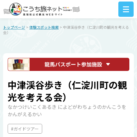
トップページ
>
体験スポット検索
> 中津渓谷歩き（仁淀川町の観光を考える
会）
中津渓谷歩き（仁淀川町の観
光を考える会）
なかつけいこくあるき によどがわちょうのかんこうを
かんがえるかい
#ガイドツアー