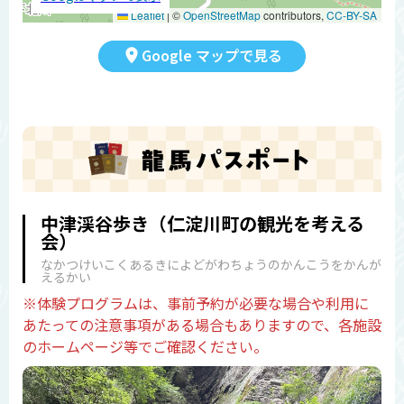
Leaflet
|
©
OpenStreetMap
contributors,
CC-BY-SA
Google マップで見る
中津渓谷歩き（仁淀川町の観光を考える
会）
なかつけいこくあるきによどがわちょうのかんこうをかんが
えるかい
※体験プログラムは、事前予約が必要な場合や利用に
あたっての注意事項がある場合もありますので、各施設
のホームページ等でご確認ください。