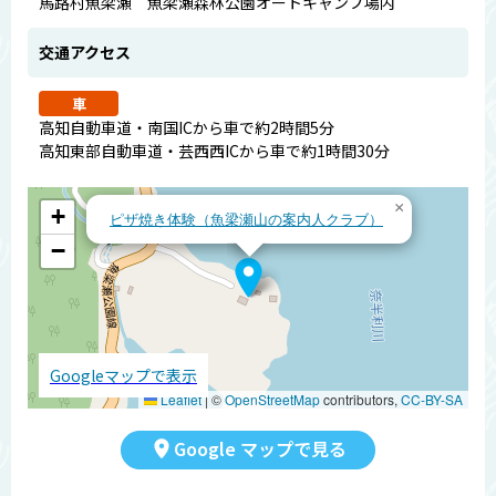
馬路村魚梁瀬 魚梁瀬森林公園オートキャンプ場内
交通アクセス
車
高知自動車道・南国ICから車で約2時間5分
高知東部自動車道・芸西西ICから車で約1時間30分
×
+
ピザ焼き体験（魚梁瀬山の案内人クラブ）
−
Googleマップで表示
Leaflet
|
©
OpenStreetMap
contributors,
CC-BY-SA
Google マップで見る