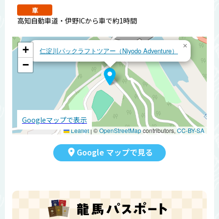
車
高知自動車道・伊野ICから車で約1時間
×
+
仁淀川パックラフトツアー（Niyodo Adventure）
−
Googleマップで表示
Leaflet
|
©
OpenStreetMap
contributors,
CC-BY-SA
Google マップで見る