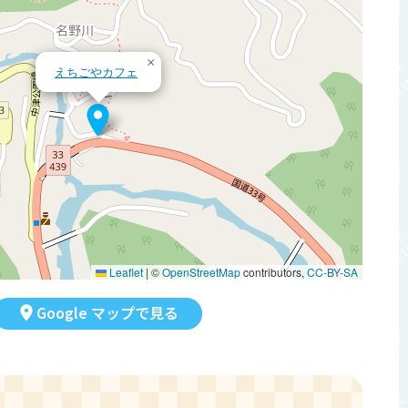
×
えちごやカフェ
Leaflet
|
©
OpenStreetMap
contributors,
CC-BY-SA
Google マップで見る