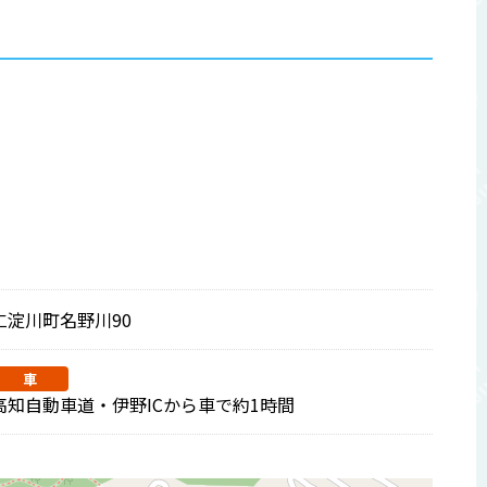
仁淀川町名野川90
車
高知自動車道・伊野ICから車で約1時間