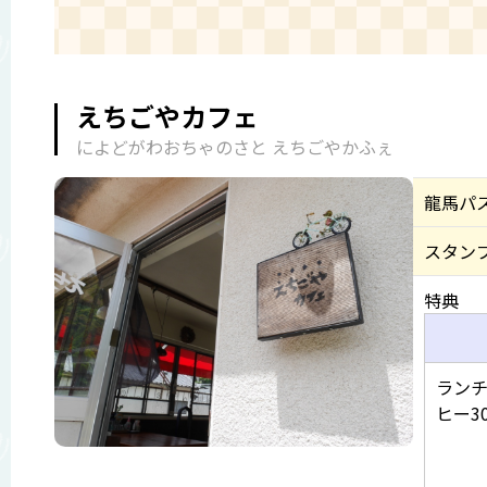
えちごやカフェ
によどがわおちゃのさと えちごやかふぇ
龍馬パ
スタン
特典
ランチ
ヒー3