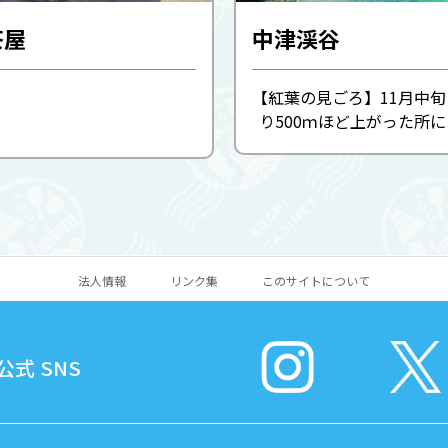
茶屋
中津渓谷
【紅葉の見ごろ】11月中旬 国道33号
り500ｍほど上がった所
自然公園にも指定されてい
中津明神山に降る雨が長い
て造りあげた壮大な水の森
の滝」「雨竜の滝」「龍宮淵
法人情報
リンク集
このサイトについて
式 SNS