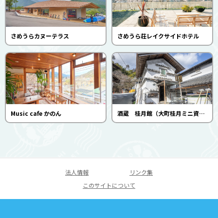
さめうらカヌーテラス
さめうら荘レイクサイドホテル
Music cafe かのん
酒蔵 桂月館（大町桂月ミニ資料館）
法人情報
リンク集
このサイトについて