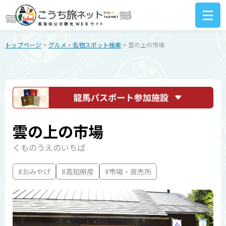
トップページ
>
グルメ・名物スポット検索
> 雲の上の市場
雲の上の市場
くものうえのいちば
#おみやげ
#高知県産
#市場・直売所