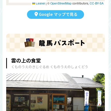
Leaflet
|
©
OpenStreetMap
contributors,
CC-BY-SA
Google マップで見る
雲の上の食堂
くものうえのきじぐるめ くものうえのしょくどう