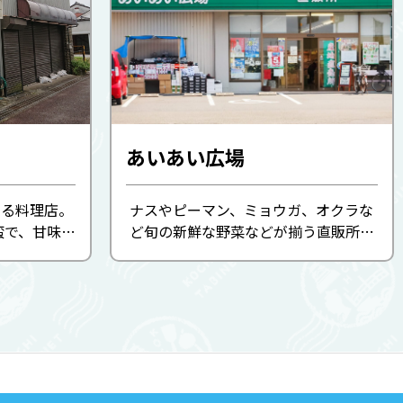
あいあい広場
いる料理店。
ナスやピーマン、ミョウガ、オクラな
蛮で、甘味と
ど旬の新鮮な野菜などが揃う直販所。
で食べるチ
奈半利町や室戸市羽根の業者から卸す
す。
手作り弁当、中芸地区や室戸市でとれ
た新鮮な魚などを求めるお客さんで朝
から賑わいます。 6月上旬か ...