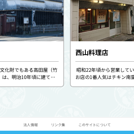
西山料理店
文化財でもある高田屋（竹
昭和22年頃から営業して
）は、明治10年頃に建てら
お店の1番人気はチキン南
で栄えた商家です。 蔵の入
酸味のあるオーロラソース
のため家屋内部にあり、災害
キン南蛮は絶品で
、蔵屋根の一部は二重構造に
ます。 建築当初の蔵は...
法人情報
リンク集
このサイトについて