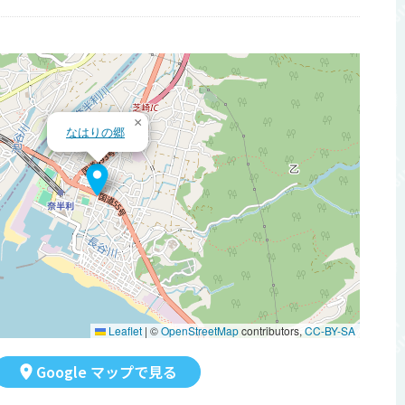
×
なはりの郷
Leaflet
|
©
OpenStreetMap
contributors,
CC-BY-SA
Google マップで見る