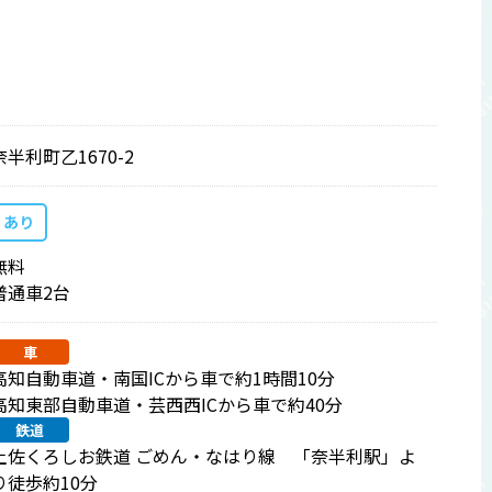
奈半利町乙1670-2
あり
無料
普通車2台
車
高知自動車道・南国ICから車で約1時間10分
高知東部自動車道・芸西西ICから車で約40分
鉄道
土佐くろしお鉄道 ごめん・なはり線 「奈半利駅」よ
り徒歩約10分