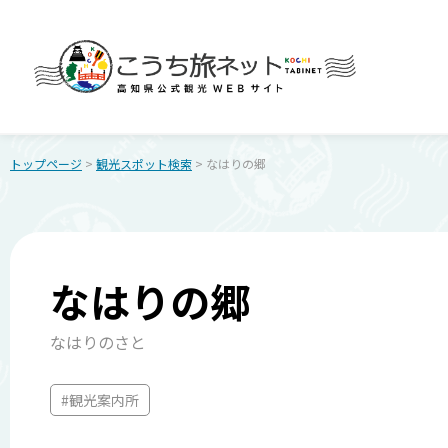
トップページ
>
観光スポット検索
> なはりの郷
なはりの郷
なはりのさと
#観光案内所