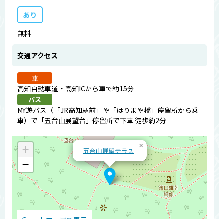
あり
無料
交通アクセス
車
高知自動車道・高知ICから車で約15分
バス
MY遊バス（「JR高知駅前」や「はりまや橋」停留所から乗
車）で「五台山展望台」停留所で下車 徒歩約2分
×
+
五台山展望テラス
−