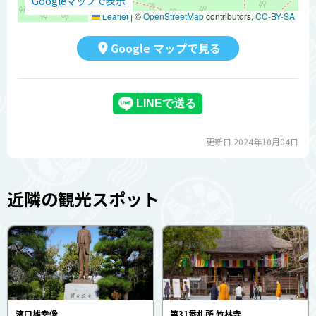
Googleマップで表示
Leaflet
|
©
OpenStreetMap
contributors,
CC-BY-SA
Google マップで見る
更新日 2024年10月04日
近隣の観光スポット
濱口雄幸像
第31番札所 竹林寺