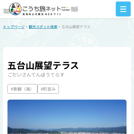
トップページ
>
観光スポット検索
> 五台山展望テラス
五台山展望テラス
ごだいさんてんぼうてらす
#景観（海）
#町並み