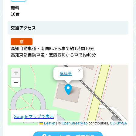
無料
10台
交通アクセス
車
高知自動車道・南国ICから車で約1時間10分
高知東部自動車道・芸西西ICから車で約40分
×
+
豚福亭
−
Googleマップで表示
Leaflet
|
©
OpenStreetMap
contributors,
CC-BY-SA