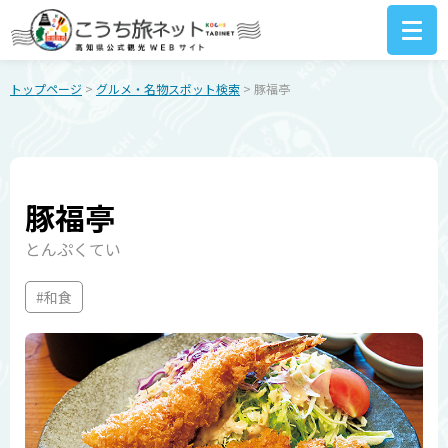
トップページ
>
グルメ・名物スポット検索
> 豚福亭
豚福亭
とんぷくてい
#和食