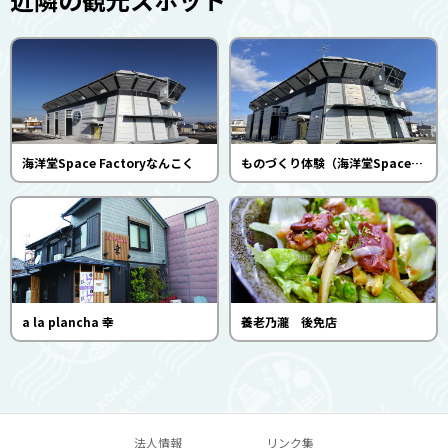
海洋堂Space Factoryなんこく
ものづくり体験（海洋堂Space Factoryなんこく）
a la plancha 幸
養老乃瀧 後免店
法人情報
リンク集