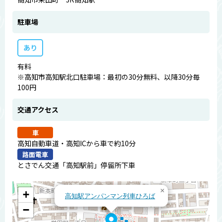
駐車場
あり
有料
※高知市高知駅北口駐車場：最初の30分無料、以降30分毎
100円
交通アクセス
車
高知自動車道・高知ICから車で約10分
路面電車
とさでん交通「高知駅前」停留所下車
×
+
高知駅アンパンマン列車ひろば
−