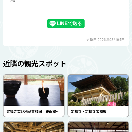
更新日 2026年03月04日
近隣の観光スポット
定福寺笑い地蔵共和国 豊永郷日本の原風景体験ツアー（定福寺）
定福寺・定福寺宝物殿