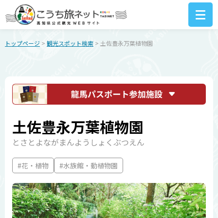
トップページ
>
観光スポット検索
> 土佐豊永万葉植物園
土佐豊永万葉植物園
とさとよながまんようしょくぶつえん
#花・植物
#水族館・動植物園