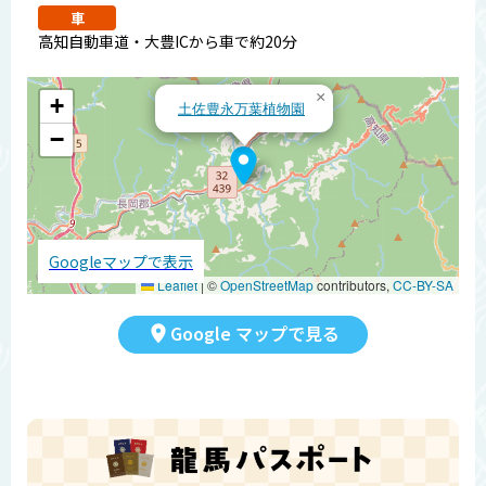
車
高知自動車道・大豊ICから車で約20分
×
+
土佐豊永万葉植物園
−
Googleマップで表示
Leaflet
|
©
OpenStreetMap
contributors,
CC-BY-SA
Google マップで見る